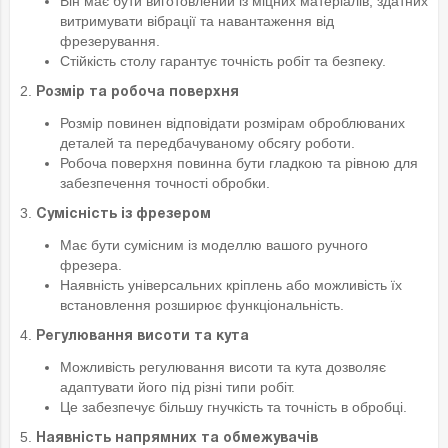
Він має бути виготовлений із міцних матеріалів, здатних
витримувати вібрації та навантаження від
фрезерування.
Стійкість столу гарантує точність робіт та безпеку.
2.
Розмір та робоча поверхня
Розмір повинен відповідати розмірам оброблюваних
деталей та передбачуваному обсягу роботи.
Робоча поверхня повинна бути гладкою та рівною для
забезпечення точності обробки.
3.
Сумісність із фрезером
Має бути сумісним із моделлю вашого ручного
фрезера.
Наявність універсальних кріплень або можливість їх
встановлення розширює функціональність.
4.
Регулювання висоти та кута
Можливість регулювання висоти та кута дозволяє
адаптувати його під різні типи робіт.
Це забезпечує більшу гнучкість та точність в обробці.
5.
Наявність напрямних та обмежувачів