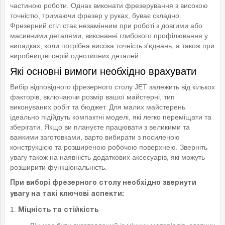
частиною роботи. Однак виконати фрезерування з високою
точністю, тримаючи фрезер у руках, буває складно.
Фрезерний стіл стає незамінним при роботі з довгими або
масивними деталями, виконанні глибокого профілювання у
випадках, коли потрібна висока точність з'єднань, а також при
виробництві серій однотипних деталей.
Які основні вимоги необхідно врахувати
Вибір відповідного фрезерного столу JET залежить від кількох
факторів, включаючи розмір вашої майстерні, тип
виконуваних робіт та бюджет. Для малих майстерень
ідеально підійдуть компактні моделі, які легко переміщати та
зберігати. Якщо ви плануєте працювати з великими та
важкими заготовками, варто вибирати з посиленою
конструкцією та розширеною робочою поверхнею. Зверніть
увагу також на наявність додаткових аксесуарів, які можуть
розширити функціональність.
При виборі фрезерного столу необхідно звернути
увагу на такі ключові аспекти:
1.
Міцність та стійкість