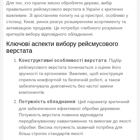
Для тих, хто прагне якісно обробляти дерево, вибір
правильного рейсмусового верстата в Україні є критично
важливим. Зі зростанням попиту на ці пристрої, особливо у
столиці, Києві, ринок реагує розширенням асортименту та
активізацією продажів. Це потребує глибокого розуміння
критеріїв вибору відповідного обладнання.
Ключові аспекти вибору рейсмусового
верстата
: Підбір
Конструктивні особливості верстата
рейсмусового верстата починається з оцінки його
зручності та ергономіки. Важливо, щоб конструкція
сприяла комфортній та безпечній роботі, а також
забезпечувала довговічність без частої заміни
компонентів.
: Цей параметр критичний
Потужність обладнання
для забезпечення ефективної обробки деревини.
Потужність верстата повинна відповідати
передбачуваному навантаженню та вимогам до якості
обробки. Висока потужність зазвичай потрібна для
більш строгих стандартів якості.