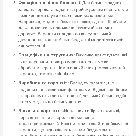
: Для більш складних
Функціональні особливості
завдань перевага надається рейсмусовим верстатам з
розширеними функціональними можливостями.
Наприклад, моделі з безліччю ножів, здатні обробляти
кілька поверхонь одночасно, зазвичай коштують
дорожче. Верстати середнього класу зазвичай
двосторонні, тоді як більш бюджетні моделі зазвичай
односторонні.
: Важливо враховувати, які
Специфікація стругання
види деревини та які розміри заготовок може
обробляти верстат. Чим ширший спектр можливостей
верстата, тим він є ціннішим.
: Бренд та гарантія, що
Виробник та гарантія
надається, є важливими факторами. Відомі виробники,
які пропонують тривалі гарантії, зазвичай більш надійні
і заслуговують на більшу довіру.
: Фінальний вибір залежить від
Загальна вартість
порівняння ціни з переліченими вище
характеристиками. У Києві можливо знайти рейсмусові
верстати, що відповідають різним бюджетам та
потребам, що дозволяє придбати якісне обладнання за