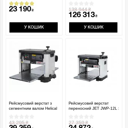
23 190
138 944
₴
₴
126 313
₴
У КОШИК
У КОШИК
Рейсмусовий верстат з
Рейсмусовий верстат
сегментним валом Helical
переносний JET JWP-12L :
Jet JWP-13HH
230В, 1,7 кВт. 10000 об/хв.
загот. 318х152 мм.
43 295
27 359
₴
₴