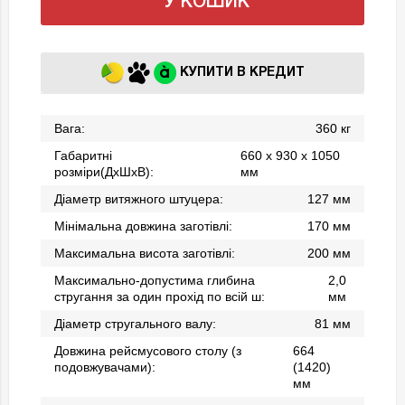
У КОШИК
КУПИТИ В КРЕДИТ
Вага:
360 кг
Габаритні
660 х 930 х 1050
розміри(ДхШхВ):
мм
Діаметр витяжного штуцера:
127 мм
Мінімальна довжина заготівлі:
170 мм
Максимальна висота заготівлі:
200 мм
Максимально-допустима глибина
2,0
стругання за один прохід по всій ш:
мм
Діаметр стругального валу:
81 мм
Довжина рейсмусового столу (з
664
подовжувачами):
(1420)
мм