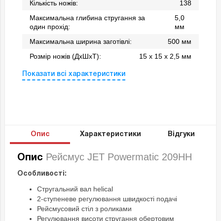
Кількість ножів:
138
Максимальна глибина стругання за
5,0
один прохід:
мм
Максимальна ширина заготівлі:
500 мм
Розмір ножів (ДхШхТ):
15 х 15 х 2,5 мм
Показати всі характеристики
Опис
Характеристики
Відгуки
Рейсмус JET Powermatic 209HH
Опис
Особливості:
Стругальний вал helical
2-ступеневе регулювання швидкості подачі
Рейсмусовий стіл з роликами
Регулювання висоти стругання обертовим