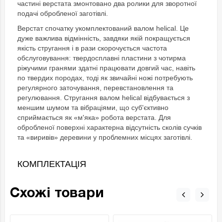
частині верстата змонтовано два ролики для зворотної
подачі обробленої заготівлі.
Верстат спочатку укомплектований валом helical. Це
дуже важлива відмінність, завдяки якій покращується
якість стругання і в рази скорочується частота
обслуговування: твердосплавні пластини з чотирма
ріжучими гранями здатні працювати довгий час, навіть
по твердих породах, тоді як звичайні ножі потребують
регулярного заточування, перевстановлення та
регулювання. Стругання валом helical відбувається з
меншим шумом та вібраціями, що суб'єктивно
сприймається як «м'яка» робота верстата. Для
обробленої поверхні характерна відсутність сколів сучків
та «виривів» деревини у проблемних місцях заготівлі.
КОМПЛЕКТАЦІЯ
Схожі товари