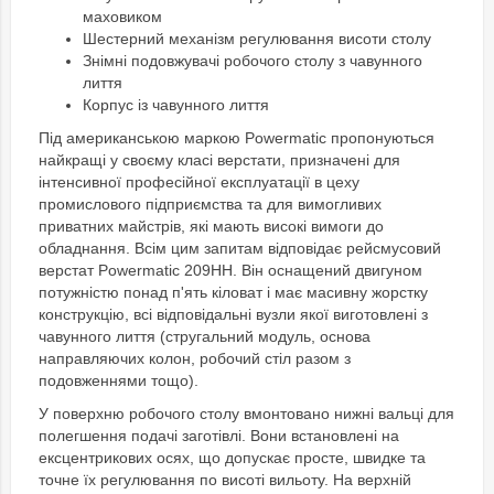
маховиком
Шестерний механізм регулювання висоти столу
Знімні подовжувачі робочого столу з чавунного
лиття
Корпус із чавунного лиття
Під американською маркою Powermatic пропонуються
найкращі у своєму класі верстати, призначені для
інтенсивної професійної експлуатації в цеху
промислового підприємства та для вимогливих
приватних майстрів, які мають високі вимоги до
обладнання. Всім цим запитам відповідає рейсмусовий
верстат Powermatic 209HH. Він оснащений двигуном
потужністю понад п'ять кіловат і має масивну жорстку
конструкцію, всі відповідальні вузли якої виготовлені з
чавунного лиття (стругальний модуль, основа
направляючих колон, робочий стіл разом з
подовженнями тощо).
У поверхню робочого столу вмонтовано нижні вальці для
полегшення подачі заготівлі. Вони встановлені на
ексцентрикових осях, що допускає просте, швидке та
точне їх регулювання по висоті вильоту. На верхній