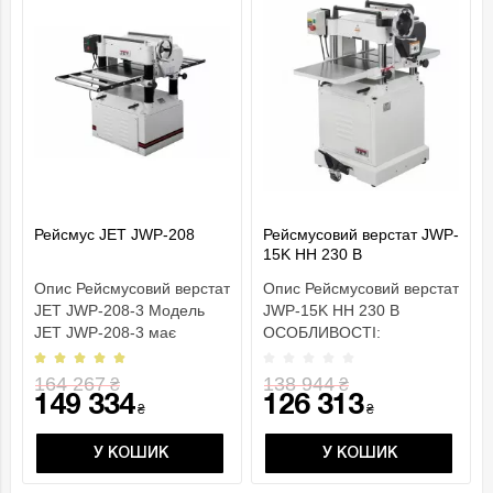
Рейсмус JET JWP-208
Рейсмусовий верстат JWP-
15K HH 230 В
Опис Рейсмусовий верстат
Опис Рейсмусовий верстат
JET JWP-208-3 Модель
JWP-15K HH 230 В
JET JWP-208-3 має
ОСОБЛИВОСТІ:
масивну чавунну констру..
Стругальний вал helical 2-
сту..
164 267
138 944
₴
₴
149 334
126 313
₴
₴
У КОШИК
У КОШИК