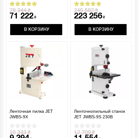
78 344
245 582
₴
₴
71 222
223 256
₴
₴
В КОРЗИНУ
В КОРЗИНУ
Ленточная пилка JET
Ленточнопильный станок
JWBS-9X
JET JWBS-9S 230В
10 333
12 709
₴
₴