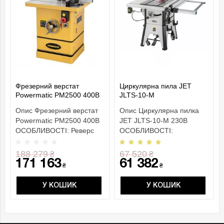
Фрезерний верстат
Циркулярна пила JET
Powermatic PM2500 400В
JLTS-10-M
Опис Фрезерний верстат
Опис Циркулярна пилка
Powermatic PM2500 400В
JET JLTS-10-M 230В
ОСОБЛИВОСТІ: Реверс
ОСОБЛИВОСТІ:
електродвигуна Змінн..
Можливість встановлення
пазуваль..
188 279
67 520
₴
₴
171 163
61 382
₴
₴
У КОШИК
У КОШИК