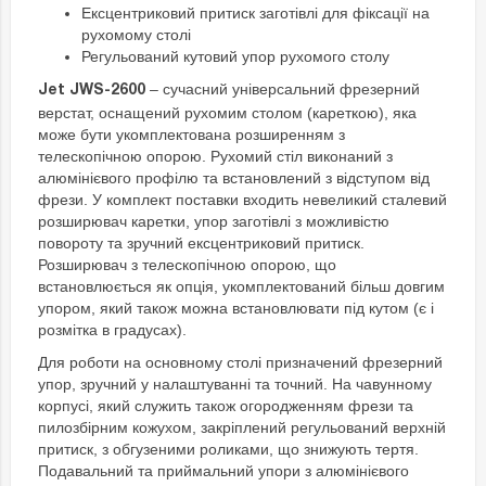
Ексцентриковий притиск заготівлі для фіксації на
рухомому столі
Регульований кутовий упор рухомого столу
– сучасний універсальний фрезерний
Jet JWS-2600
верстат, оснащений рухомим столом (кареткою), яка
може бути укомплектована розширенням з
телескопічною опорою. Рухомий стіл виконаний з
алюмінієвого профілю та встановлений з відступом від
фрези. У комплект поставки входить невеликий сталевий
розширювач каретки, упор заготівлі з можливістю
повороту та зручний ексцентриковий притиск.
Розширювач з телескопічною опорою, що
встановлюється як опція, укомплектований більш довгим
упором, який також можна встановлювати під кутом (є і
розмітка в градусах).
Для роботи на основному столі призначений фрезерний
упор, зручний у налаштуванні та точний. На чавунному
корпусі, який служить також огородженням фрези та
пилозбірним кожухом, закріплений регульований верхній
притиск, з обгузеними роликами, що знижують тертя.
Подавальний та приймальний упори з алюмінієвого