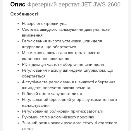
Фрезерний верстат JET JWS-2600
Опис
Особливості:
Реверс електродвигуна
Система швидкого гальмування двигуна після
вимкнення
Регулювання висоти установки шпинделя
штурвалом, що обертається
Міліметрова шкала для контролю висоти
встановлення шпинделя
РК-індикація частоти обертання шпинделя
Регулювання нахилу шпинделя штурвалом, що
обертається
4-ступінчасте регулювання швидкості обертання
шпинделя переустановкою ременя
Робочий стіл із чавунного лиття
Регульований фрезерний упор з ручками точного
налаштування
Регульований роликовий притиск заготівлі
Рухомий стіл з алюмінієвого профілю
Знімний розширювач рухомого столу зі сталевого
листа