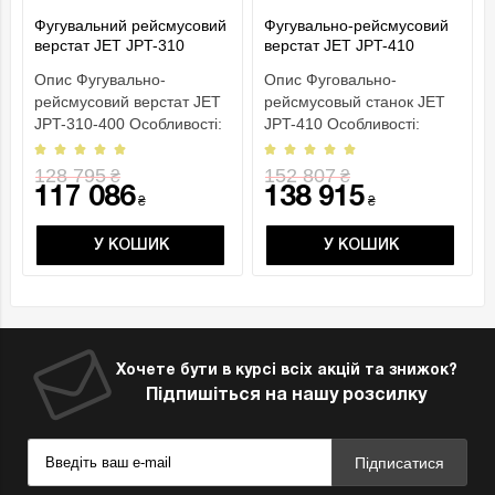
Фугувальний рейсмусовий
Фугувально-рейсмусовий
верстат JET JPT-310
верстат JET JPT-410
(400В)
Опис Фугувально-
Опис Фуговально-
рейсмусовий верстат JET
рейсмусовый станок JET
JPT-310-400 Особливості:
JPT-410 Особливості:
Можливість встановлен..
Можливість встановлення
ва..
128 795
152 807
₴
₴
117 086
138 915
₴
₴
У КОШИК
У КОШИК
Хочете бути в курсі всіх акцій та знижок?
Підпишіться на нашу розсилку
Підписатися