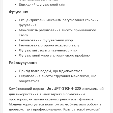
Відкидний фугувальний стіл
Фугування
Ексцентриковий механізм регулювання глибини
фугування
Можливість регулювання висоти приймаючого
столу
Регульований фугувальний упор
Регульована огорожа ножового валу
Фугувальні столи з чавунного лиття
Фугувальний упор з алюмінієвого профілю
Рейсмусування
Привід валів подачі, що відключається
Регулювання висоти стругання маховиком, що
обертається
Комбінований верстат
оптимальний
Jet JPT-310HH-230
для використання в майстернях з обмеженим
простором, як заміна окремих рейсмусів і фуганків.
Модель користується попитом як любителями роботи з
деревом, так і професіоналами. Крім суттєвої економії