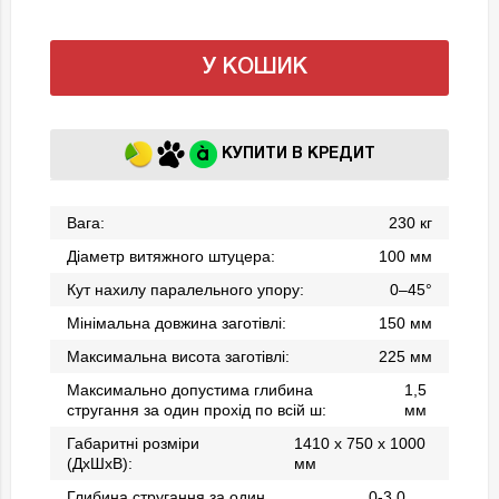
У КОШИК
КУПИТИ В КРЕДИТ
Вага:
230 кг
Діаметр витяжного штуцера:
100 мм
Кут нахилу паралельного упору:
0–45°
Мінімальна довжина заготівлі:
150 мм
Максимальна висота заготівлі:
225 мм
Максимально допустима глибина
1,5
стругання за один прохід по всій ш:
мм
Габаритні розміри
1410 x 750 x 1000
(ДхШхВ):
мм
Глибина стругання за один
0-3,0