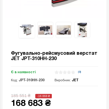
Фугувально-рейсмусовий верстат
JET JPT-310HH-230
Є в наявності
(0)
Код:
Виробник:
JPT-310HH-230
JET
185 551 ₴
-16 868
₴
168 683 ₴