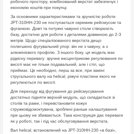
робочого простору, комбінований верстат забезпечує і
економію коштів при покупці.
За основними характеристиками та зручністю роботи
JPT-310HH-230 не поступається окремим рейсмусом та
фуганкою. Довгі та потужні чавунні столи створюють
базу, достатню для роботи з деталями довжиною до 2-3
метрів. Щодо спеціалізованого верстата дещо
полегшено фугувальний упор: він не з чавуну, а з
алюмінієвого профілю. З іншого боку, ця модель має
рідкісну перевагу: зручне ексцентрикове регулювання по
висоті має не тільки подавальний, але і стіл, що
приймає. Це необхідно, перш за все, при заміні
стругального валу на helical, ріжучі пластини якого не
регулюються по висоті.
Для переходу від фугування до рейсмусування
достатньо підняти верхній модуль, що складається зі
столів та рами, і перевстановити кожух
стружковідсмоктувача, зроблені раніше налаштування
при цьому не збиваються. Така конструкція дає переваги
як у роботі, так і під час обслуговування верстата.
Вал helical, встановлений на JPT-310HH-230 «в базі»,