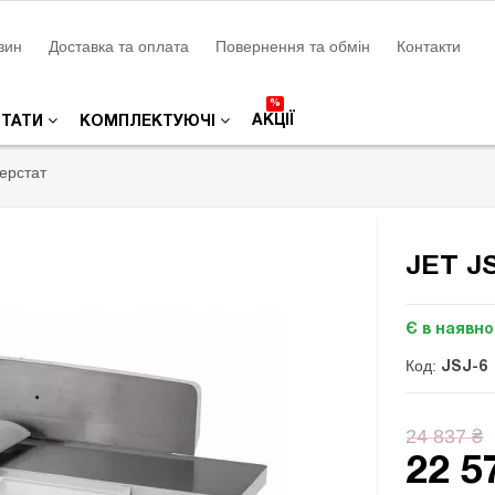
зин
Доставка та оплата
Повернення та обмін
Контакти
%
АКЦІЇ
СТАТИ
КОМПЛЕКТУЮЧІ
ерстат
JET J
Є в наявно
Код:
JSJ-6
24 837 ₴
22 5