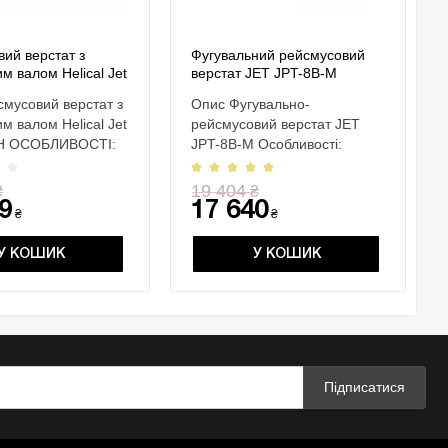
ий верстат з
Фугувальний рейсмусовий
м валом Helical Jet
верстат JET JPT-8B-M
H
смусовий верстат з
Опис Фугувально-
м валом Helical Jet
рейсмусовий верстат JET
H ОСОБЛИВОСТІ:
JPT-8B-M Особливості:
Система вимкнення при пе..
19 404
₴
₴
9
17 640
₴
₴
У КОШИК
У КОШИК
Підписатися