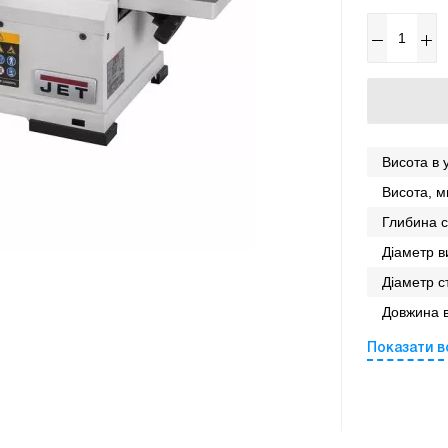
Висота в у
Висота, м
Глибина с
Діаметр в
Діаметр с
Довжина в
Показати в