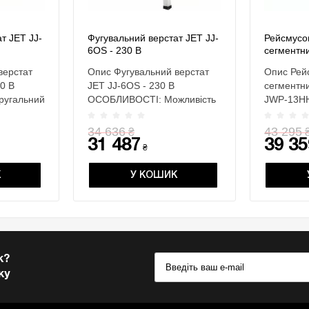
т JET JJ-
Фугувальний верстат JET JJ-
Рейсмусов
6OS - 230 В
сегментни
JWP-13H
верстат
Опис Фугувальний верстат
Опис Рей
0 В
JET JJ-6OS - 230 В
сегментни
ругальний
ОСОБЛИВОСТІ: Можливість
JWP-13H
встановлення струг..
Захис..
34 636
43 295
₴
31 487
39 35
₴
К
У КОШИК
к?
ку