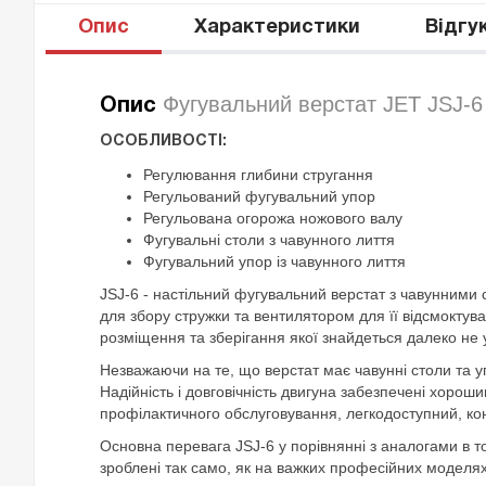
Опис
Характеристики
Відгу
Фугувальний верстат JET JSJ-6
Опис
ОСОБЛИВОСТІ:
Регулювання глибини стругання
Регульований фугувальний упор
Регульована огорожа ножового валу
Фугувальні столи з чавунного лиття
Фугувальний упор із чавунного лиття
JSJ-6 - настільний фугувальний верстат з чавунними
для збору стружки та вентилятором для її відсмоктув
розміщення та зберігання якої знайдеться далеко не 
Незважаючи на те, що верстат має чавунні столи та у
Надійність і довговічність двигуна забезпечені хор
профілактичного обслуговування, легкодоступний, ко
Основна перевага JSJ-6 у порівнянні з аналогами в т
зроблені так само, як на важких професійних моделях