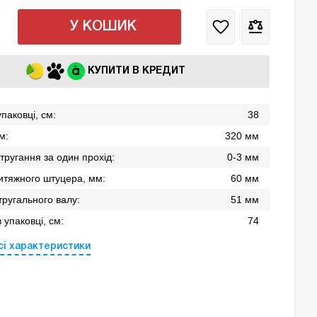
У КОШИК
КУПИТИ В КРЕДИТ
паковці, см:
38
м:
320 мм
тругання за один прохід:
0-3 мм
итяжного штуцера, мм:
60 мм
тругального валу:
51 мм
 упаковці, см:
74
сі характеристики