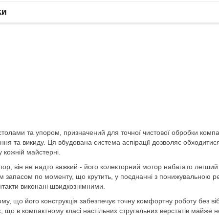
ки
 столами та упором, призначений для точної чистової обробки комп
ання та викиду. Ця вбудована система аспірації дозволяє обходитис
у кожній майстерні.
пор, він не надто важкий - його колекторний мотор набагато легший
ошим запасом по моменту, що крутить, у поєднанні з понижувальною
нтакти виконані швидкознімними.
ому, що його конструкція забезпечує точну комфортну роботу без віб
, що в компактному класі настільних стругальних верстатів майже не