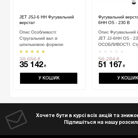
JET JSJ-6 HH Фугувальний
Фугувальний верста
верстат
6HH OS - 230 В
Опис Особливості:
Опис Фугувальний 
Стругальний вал зі
JET JJ-6HH OS - 23
шпильковою формою
ОСОБЛИВОСТІ: Ст
Регулювання глибини
вал helical Р..
строгання Регульова..
38 656
56 284
₴
₴
35 142
51 167
₴
₴
У КОШИК
У КОШИ
Хочете бути в курсі всіх акцій та знижо
Підпишіться на нашу розсил