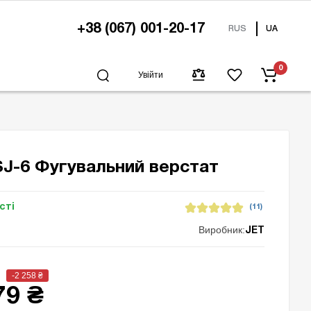
+38 (067) 001-20-17
RUS
UA
0
Увійти
SJ-6 Фугувальний верстат
сті
(11)
Виробник:
JET
-2 258
₴
79 ₴