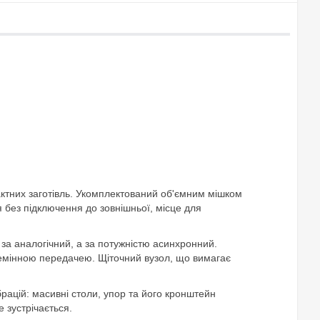
актних заготівль. Укомплектований об'ємним мішком
я без підключення до зовнішньої, місце для
 за аналогічний, а за потужністю асинхронний.
 ремінною передачею. Щіточний вузол, що вимагає
рацій: масивні столи, упор та його кронштейн
 зустрічається.