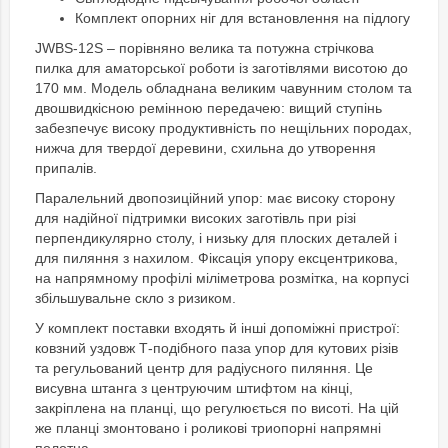
Комплект опорних ніг для встановлення на підлогу
JWBS-12S – порівняно велика та потужна стрічкова
пилка для аматорської роботи із заготівлями висотою до
170 мм. Модель обладнана великим чавунним столом та
двошвидкісною ремінною передачею: вищий ступінь
забезпечує високу продуктивність по нещільних породах,
нижча для твердої деревини, схильна до утворення
припалів.
Паралельний двопозиційний упор: має високу сторону
для надійної підтримки високих заготівль при різі
перпендикулярно столу, і низьку для плоских деталей і
для пиляння з нахилом. Фіксація упору ексцентрикова,
на напрямному профілі міліметрова розмітка, на корпусі
збільшувальне скло з ризиком.
У комплект поставки входять й інші допоміжні пристрої:
ковзний уздовж Т-подібного паза упор для кутових різів
та регульований центр для радіусного пиляння. Це
висувна штанга з центруючим штифтом на кінці,
закріплена на планці, що регулюється по висоті. На цій
же планці змонтовано і роликові триопорні напрямні