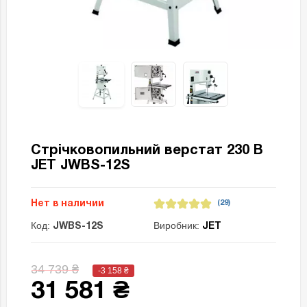
Стрічковопильний верстат 230 В
JET JWBS-12S
Нет в наличии
(29)
Код:
Виробник:
JWBS-12S
JET
34 739 ₴
-3 158
₴
31 581 ₴