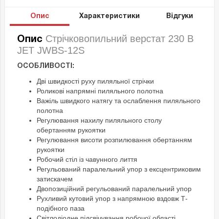
Опис
Характеристики
Відгуки
Стрічковопильний верстат 230 В
Опис
JET JWBS-12S
ОСОБЛИВОСТІ:
Дві швидкості руху пиляльної стрічки
Роликові напрямні пиляльного полотна
Важіль швидкого натягу та ослаблення пиляльного
полотна
Регулювання нахилу пиляльного столу
обертанням рукоятки
Регулювання висоти розпилювання обертанням
рукоятки
Робочий стіл із чавунного лиття
Регульований паралельний упор з ексцентриковим
затискачем
Двопозиційний регульований паралельний упор
Рухливий кутовий упор з напрямною вздовж Т-
подібного паза
Світлодіодне підсвічування робочої області