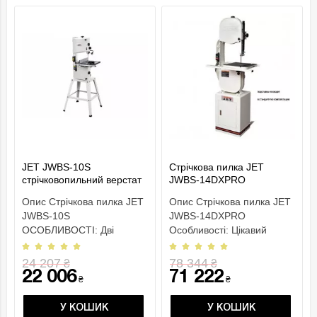
JET JWBS-10S
Стрічкова пилка JET
стрічковопильний верстат
JWBS-14DXPRO
230 В
Опис Стрічкова пилка JET
Опис Стрічкова пилка JET
JWBS-10S
JWBS-14DXPRO
ОСОБЛИВОСТІ: Дві
Особливості: Цікавий
швидкості руху пиляльної
дизайн; Велика гранична
стрічки Ро..
вис..
24 207
78 344
₴
₴
22 006
71 222
₴
₴
У КОШИК
У КОШИК