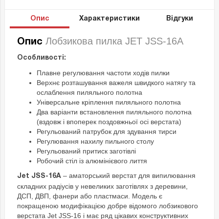
Опис
Характеристики
Відгуки
Лобзикова пилка JET JSS-16A
Опис
Особливості:
Плавне регулювання частоти ходів пилки
Верхнє розташування важеля швидкого натягу та
ослаблення пиляльного полотна
Універсальне кріплення пиляльного полотна
Два варіанти встановлення пиляльного полотна
(вздовж і впоперек поздовжньої осі верстата)
Регульований патрубок для здування тирси
Регулювання нахилу пильного столу
Регульований притиск заготівлі
Робочий стіл із алюмінієвого лиття
– аматорський верстат для випилювання
Jet JSS-16A
складних радіусів у невеликих заготівлях з деревини,
ДСП, ДВП, фанери або пластмаси. Модель є
покращеною модифікацією добре відомого лобзикового
верстата Jet JSS-16 і має ряд цікавих конструктивних