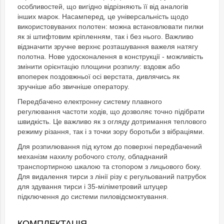
особливостей, що вигідно відрізняють її від аналогів
інших марок. Насамперед, це універсальність щодо
використовуваних полотен: можна встановлювати пилки
як зі штифтовим кріпленням, так і без нього. Важливо
відзначити зручне верхнє розташування важеля натягу
полотна. Нове удосконалення в конструкції - можливість
змінити орієнтацію площини розпилу: вздовж або
впоперек поздовжньої осі верстата, дивлячись як
зручніше або звичніше оператору.
Передбачено електронну систему плавного
регулювання частоти ходів, що дозволяє точно підібрати
швидкість. Це важливо як з огляду дотримання теплового
режиму різання, так і з точки зору боротьби з вібраціями.
Для розпилювання під кутом до поверхні передбачений
механізм нахилу робочого столу, обладнаний
транспортирною шкалою та стопором з лицьового боку.
Для видалення тирси з лінії різу є регульований патрубок
для здування тирси і 35-міліметровий штуцер
підключення до системи пиловідсмоктування.
КОМПЛЕКТАЦІЯ