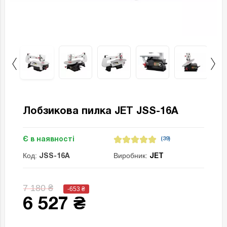
Лобзикова пилка JET JSS-16A
Є в наявності
(39)
Код:
Виробник:
JSS-16A
JET
7 180 ₴
-653
₴
6 527 ₴