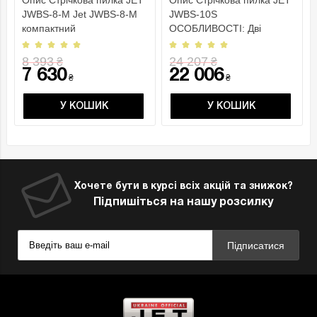
Опис Стрічкова пилка JET
Опис Стрічкова пилка JET
JWBS-8-М Jet JWBS-8-M
JWBS-10S
компактний
ОСОБЛИВОСТІ: Дві
стрічковопильний верстат
швидкості руху пиляльної
для ..
стрічки Ро..
8 393
24 207
₴
₴
7 630
22 006
₴
₴
У КОШИК
У КОШИК
Хочете бути в курсі всіх акцій та знижок?
Підпишіться на нашу розсилку
Підписатися