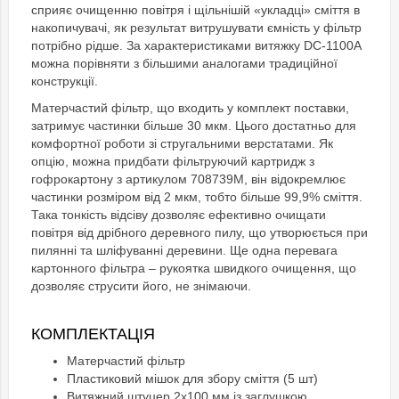
сприяє очищенню повітря і щільнішій «укладці» сміття в
накопичувачі, як результат витрушувати ємність у фільтр
потрібно рідше. За характеристиками витяжку DC-1100A
можна порівняти з більшими аналогами традиційної
конструкції.
Матерчастий фільтр, що входить у комплект поставки,
затримує частинки більше 30 мкм. Цього достатньо для
комфортної роботи зі стругальними верстатами. Як
опцію, можна придбати фільтруючий картридж з
гофрокартону з артикулом 708739М, він відокремлює
частинки розміром від 2 мкм, тобто більше 99,9% сміття.
Така тонкість відсіву дозволяє ефективно очищати
повітря від дрібного деревного пилу, що утворюється при
пилянні та шліфуванні деревини. Ще одна перевага
картонного фільтра – рукоятка швидкого очищення, що
дозволяє струсити його, не знімаючи.
КОМПЛЕКТАЦІЯ
Матерчастий фільтр
Пластиковий мішок для збору сміття (5 шт)
Витяжний штуцер 2х100 мм із заглушкою