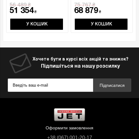
для п..
..
56 489
75 767
₴
₴
51 354
68 879
₴
₴
У КОШИК
У КОШИК
Хочете бути в курсі всіх акцій та знижок?
Підпишіться на нашу розсилку
Підписатися
Оформити замовлення
+38 (067) 001-20-17