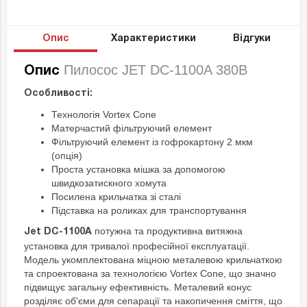
Опис
Характеристики
Відгуки
Пилосос JET DC-1100A 380В
Опис
Особливості:
Технологія Vortex Cone
Матерчастий фільтруючий елемент
Фільтруючий елемент із гофрокартону 2 мкм
(опція)
Проста установка мішка за допомогою
швидкозатискного хомута
Посилена крильчатка зі сталі
Підставка на роликах для транспортування
потужна та продуктивна витяжна
Jet DC-1100A
установка для тривалої професійної експлуатації.
Модель укомплектована міцною металевою крильчаткою
та спроектована за технологією Vortex Cone, що значно
підвищує загальну ефективність. Металевий конус
розділяє об'єми для сепарації та накопичення сміття, що