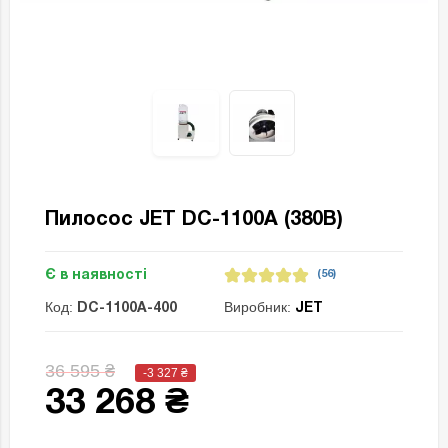
Пилосос JET DC-1100A (380B)
Є в наявності
(56)
Код:
Виробник:
DC-1100A-400
JET
36 595 ₴
-3 327
₴
33 268 ₴