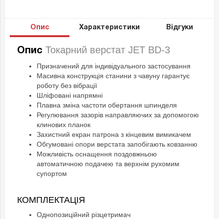
Опис
Характеристики
Відгуки
Токарний верстат JET BD-3
Опис
Призначений для індивідуального застосування
Масивна конструкція станини з чавуну гарантує
роботу без вібрації
Шліфовані напрямні
Плавна зміна частоти обертання шпинделя
Регулювання зазорів направляючих за допомогою
клинових планок
Захистний екран патрона з кінцевим вимикачем
Обгумовані опори верстата запобігають ковзанню
Можливість оснащення поздовжньою
автоматичною подачею та верхнім рухомим
супортом
КОМПЛЕКТАЦІЯ
Однопозиційний різцетримач