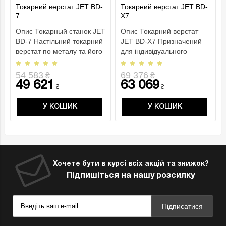
Токарний верстат JET BD-
Токарний верстат JET BD-
7
X7
Опис Токарный станок JET
Опис Токарний верстат
BD-7 Настільний токарний
JET BD-X7 Призначений
верстат по металу та його
для індивідуального
призначення..
застосування Масивна к..
54 583
69 376
₴
₴
49 621
63 069
₴
₴
У КОШИК
У КОШИК
Хочете бути в курсі всіх акцій та знижок?
Підпишіться на нашу розсилку
Підписатися