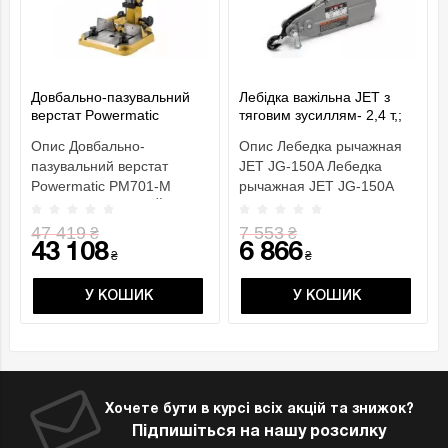
Довбально-пазувальний
Лебідка важільна JET з
верстат Powermatic
тяговим зусиллям- 2,4 т,;
PM701-M
вантажопідйом.- 1,5 т,
Опис Довбально-
Опис Лебедка рычажная
габар. розм.- 545х 260х
пазувальний верстат
JET JG-150A Лебедка
90мм
Powermatic PM701-M
рычажная JET JG-150A
ОСОБЛИВОСТІ РеЙковий
небольшое, но очень
механізм по..
мощн..
47 419
7 553
₴
₴
43 108
6 866
₴
₴
У КОШИК
У КОШИК
Хочете бути в курсі всіх акцій та знижок?
Підпишіться на нашу розсилку