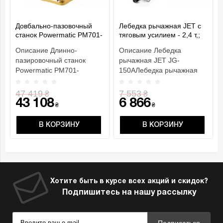
Довбально-пазовочный
Лебедка рычажная JET с
станок Powermatic PM701-
тяговым усилием - 2,4 т,;
M
грузоподъем.- 1,5 т, габар.
Описание Длинно-
Описание Лебедка
разм.- 545х 260х 90мм
пазировочный станок
рычажная JET JG-
Powermatic PM701-
150AЛебедка рычажная
MОСОБЕННОСТИ
JET JG-150A небольшое,
Рельсовый механизм
но очень мощное
47 419
7 553
₴
₴
подачи с газовы..
приспос..
43 108
6 866
₴
₴
В КОРЗИНУ
В КОРЗИНУ
Хотите быть в курсе всех акций и скидок?
Подпишитесь на нашу рассылку
Подписаться