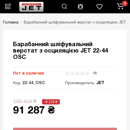
0
Головна
Барабанний шліфувальний верстат з осциляцією JET 
Барабанний шліфувальний
верстат з осциляцією JET 22-44
OSC
Нет в наличии
(0)
Код:
Производитель:
22-44_OSC
JET
100 416 ₴
-9 129
₴
91 287 ₴