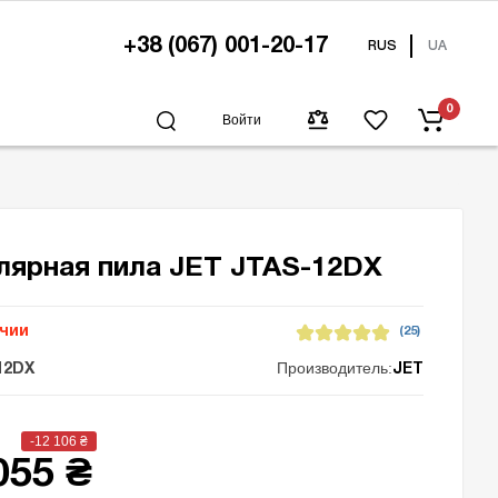
+38 (067) 001-20-17
RUS
UA
0
Войти
лярная пила JET JTAS-12DX
ичии
(25)
Производитель:
12DX
JET
-12 106
₴
055 ₴