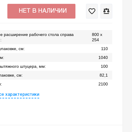
НЕТ В НАЛИЧИИ
е расширение рабочего стола справа
800 х
:
254
упаковке, см:
110
м:
1040
вытяжного штуцера, мм:
100
паковке, см:
82,1
:
2100
се характеристики