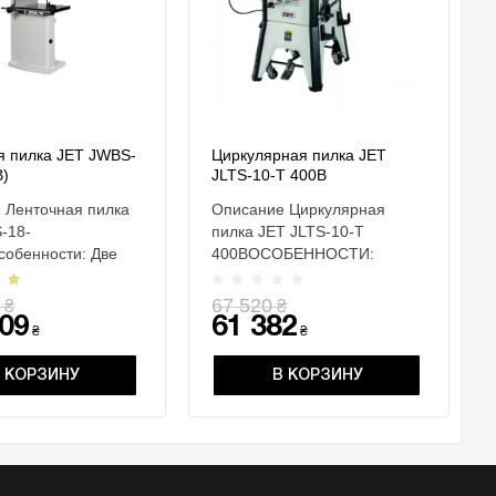
я пилка JET JWBS-
Циркулярная пилка JET
B)
JLTS-10-T 400В
 Ленточная пилка
Описание Циркулярная
-18-
пилка JET JLTS-10-T
собенности: Две
400ВОСОБЕННОСТИ:
 движения пилочной
Возможность установки
ико..
пазового диска Dado ..
67 520
₴
₴
09
61 382
₴
₴
 КОРЗИНУ
В КОРЗИНУ