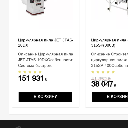
Циркулярная пила JET JTAS-
Циркулярная пила 
10DX
315SP(380В)
Описание Циркулярная пила
Описание Строите
JET JTAS-10DXОсобенности:
циркулярная пилка
Система быстрого
315SP-400Особенн
торможения двигателя после
Система быстрого
выкл..
торможения дв..
151 931
41 852
₴
₴
38 047
₴
В КОРЗИНУ
В КОРЗИН