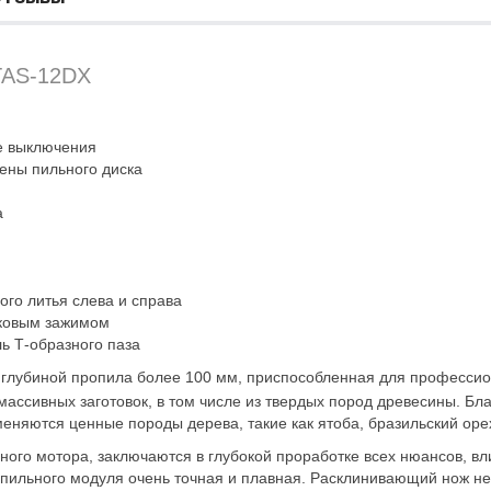
TAS-12DX
е выключения
ены пильного диска
а
ого литья слева и справа
иковым зажимом
ь Т-образного паза
лубиной пропила более 100 мм, приспособленная для профессион
массивных заготовок, в том числе из твердых пород древесины. Бл
няются ценные породы дерева, такие как ятоба, бразильский орех, 
го мотора, заключаются в глубокой проработке всех нюансов, вли
пильного модуля очень точная и плавная. Расклинивающий нож не т