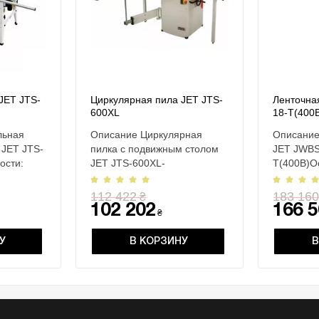
JET JTS-
Циркулярная пила JET JTS-
Ленточна
600XL
18-T(400
льная
Описание Циркулярная
Описание
 JET JTS-
пилка с подвижным столом
JET JWBS
ости:
JET JTS-600XL-
T(400B)О
400Особенности : Пильный
скорости
модуль из чугун..
ленты Рол
112 422
183 160
₴
102 202
166 5
₴
У
В КОРЗИНУ
В