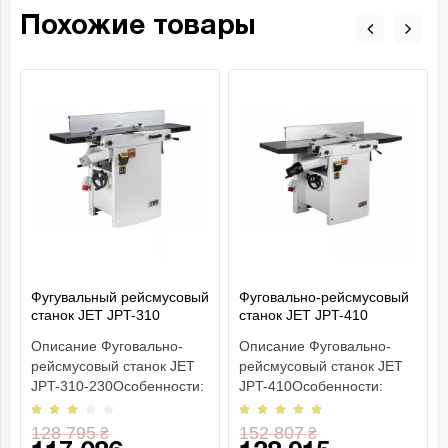
Похожие товары
Фугувальный рейсмусовый
Фуговально-рейсмусовый
станок JET JPT-310
станок JET JPT-410
Описание Фуговально-
Описание Фуговально-
рейсмусовый станок JET
рейсмусовый станок JET
JPT-310-230Особенности:
JPT-410Особенности:
Возможность установки
Возможность установки
вала helica..
вала helical От..
128 795
152 807
₴
₴