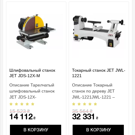
Шлифовальный станок
Токарный станок JET JWL-
JET JDS-12X-M
1221
Описание Тарелчатый
Описание Токарный
шлифовальный станок
станок по дереву JET
JET JDS-12X-
JWL-1221JWL-1221 –
MОсобенности: Рукоятка
классический токарный
тормоза для быстрой
станок профессиональ..
15 523
35 564
₴
₴
остан..
14 112
32 331
₴
₴
В КОРЗИНУ
В КОРЗИНУ