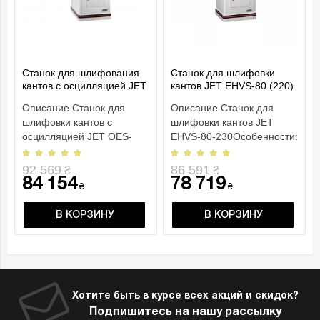
Станок для шлифования
Станок для шлифовки
кантов с осцилляцией JET
кантов JET EHVS-80 (220)
OES-80CS-230
Описание Станок для
Описание Станок для
шлифовки кантов с
шлифовки кантов JET
осцилляцией JET OES-
EHVS-80-230Особенности:
80CS-230Особенности:
Рабочий стол из чугунного
Колебательное движени..
литья Регу..
92 569
86 591
₴
₴
84 154
78 719
₴
₴
В КОРЗИНУ
В КОРЗИНУ
Хотите быть в курсе всех акций и скидок?
Подпишитесь на нашу рассылку