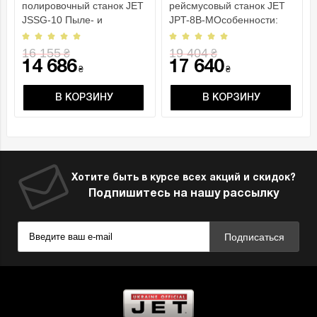
полировочный станок JET
рейсмусовый станок JET
JSSG-10 Пыле- и
JPT-8B-MОсобенности:
влагоизолированные
Система отключения при
шарикоподшипники вал..
перегрузке Фу..
16 155
19 404
₴
₴
14 686
17 640
₴
₴
В КОРЗИНУ
В КОРЗИНУ
Хотите быть в курсе всех акций и скидок?
Подпишитесь на нашу рассылку
Подписаться