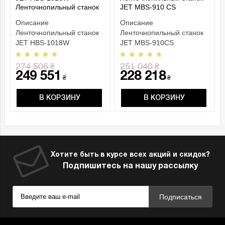
Ленточнопильный станок
JET MBS-910 CS
Описание
Описание
Ленточнопильный станок
Ленточнопильный станок
JET HBS-1018W
JET MBS-910CS
Гидравлическая система
Предназначен для
подачи, автоматическое
обработки профильных
274 506
251 040
₴
₴
плавное ..
заготовок. Гидра..
249 551
228 218
₴
₴
В КОРЗИНУ
В КОРЗИНУ
Хотите быть в курсе всех акций и скидок?
Подпишитесь на нашу рассылку
Подписаться