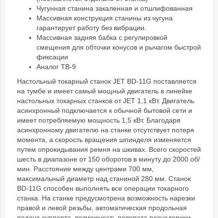
Чугунная станина закаленная и отшлифованная
Массивная конструкция станины из чугуна
гарантирует работу без вибрации.
Массивная задняя бабка с регулировкой
смещения для обточки конусов и рычагом быстрой
фиксации
Аналог ТВ-9
Настольный токарный станок JET BD-11G поставляется
на тумбе и имеет самый мощный двигатель в линейке
настольных токарных станков от JET 1,1 кВт. Двигатель
асинхронный подключается к обычной бытовой сети и
имеет потребляемую мощность 1,5 кВт. Благодаря
асинхронному двигателю на станке отсутствует потеря
момента, а скорость вращения шпинделя изменяется
путем опрокидывания ремня на шкивах. Всего скоростей
шесть в диапазоне от 150 оборотов в минуту до 2000 об/
мин. Расстояние между центрами 700 мм,
максимальный диаметр над станиной 280 мм. Станок
BD-11G способен выполнять все операции токарного
станка. На станке предусмотрена возможность нарезки
правой и левой резьбы, автоматическая продольная
подача суппорта, возможность поворота резцедержки