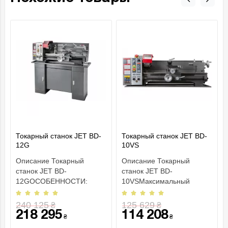
Токарный станок JET BD-
Токарный станок JET BD-
12G
10VS
Описание Токарный
Описание Токарный
станок JET BD-
станок JET BD-
12GОСОБЕННОСТИ:
10VSМаксимальный
Предназначен для
диаметр обработки на
мелкосерийного
станке составляет 250 мм,
240 125
125 629
₴
₴
производства Увеличе..
макс..
218 295
114 208
₴
₴