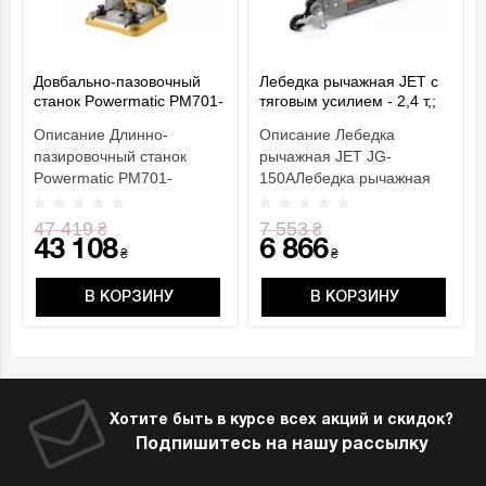
Довбально-пазовочный
Лебедка рычажная JET с
станок Powermatic PM701-
тяговым усилием - 2,4 т,;
M
грузоподъем.- 1,5 т, габар.
Описание Длинно-
Описание Лебедка
разм.- 545х 260х 90мм
пазировочный станок
рычажная JET JG-
Powermatic PM701-
150AЛебедка рычажная
MОСОБЕННОСТИ
JET JG-150A небольшое,
Рельсовый механизм
но очень мощное
47 419
7 553
₴
₴
подачи с газовы..
приспос..
43 108
6 866
₴
₴
В КОРЗИНУ
В КОРЗИНУ
Хотите быть в курсе всех акций и скидок?
Подпишитесь на нашу рассылку