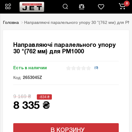
0
Головна
Направляючі паралельного упору 30 "(762 мм) для P
Направляючі паралельного упору
30 "(762 мм) для PM1000
Есть в наличии
(0)
Код:
2653045Z
9 169 ₴
-834
₴
8 335 ₴
В КОРЗИНУ