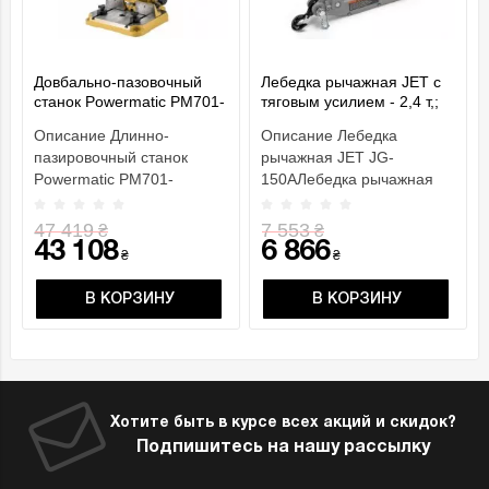
Довбально-пазовочный
Лебедка рычажная JET с
станок Powermatic PM701-
тяговым усилием - 2,4 т,;
M
грузоподъем.- 1,5 т, габар.
Описание Длинно-
Описание Лебедка
разм.- 545х 260х 90мм
пазировочный станок
рычажная JET JG-
Powermatic PM701-
150AЛебедка рычажная
MОСОБЕННОСТИ
JET JG-150A небольшое,
Рельсовый механизм
но очень мощное
47 419
7 553
₴
₴
подачи с газовы..
приспос..
43 108
6 866
₴
₴
В КОРЗИНУ
В КОРЗИНУ
Хотите быть в курсе всех акций и скидок?
Подпишитесь на нашу рассылку