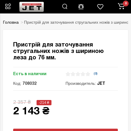
0
Головна
Пристрій для заточування стругальних ножів з шириною
Пристрій для заточування
стругальних ножів з шириною
леза до 76 мм.
Есть в наличии
(0)
Код:
Производитель:
708032
JET
2 357 ₴
-214
₴
2 143 ₴