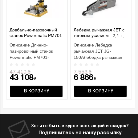
Довбально-пазовочный
Лебедка рычажная JET с
станок Powermatic PM701-
тяговым усилием - 2,4 т,;
M
грузоподъем.- 1,5 т, габар.
Описание Длинно-
Описание Лебедка
разм.- 545х 260х 90мм
пазировочный станок
рычажная JET JG-
Powermatic PM701-
150AЛебедка рычажная
MОСОБЕННОСТИ
JET JG-150A небольшое,
Рельсовый механизм
но очень мощное
47 419
7 553
₴
₴
подачи с газовы..
приспос..
43 108
6 866
₴
₴
В КОРЗИНУ
В КОРЗИНУ
Хотите быть в курсе всех акций и скидок?
Подпишитесь на нашу рассылку