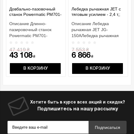
Довбально-пазовочный
Лебедка рычажная JET с
станок Powermatic PM701-
тяговым усилием - 2,4 т,;
M
грузоподъем.- 1,5 т, габар.
Описание Длинно-
Описание Лебедка
разм.- 545х 260х 90мм
пазировочный станок
рычажная JET JG-
Powermatic PM701-
150AЛебедка рычажная
MОСОБЕННОСТИ
JET JG-150A небольшое,
Рельсовый механизм
но очень мощное
47 419
7 553
₴
₴
подачи с газовы..
приспос..
43 108
6 866
₴
₴
В КОРЗИНУ
В КОРЗИНУ
Хотите быть в курсе всех акций и скидок?
Подпишитесь на нашу рассылку
Подписаться