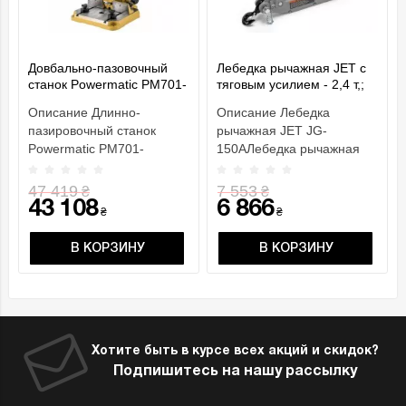
Довбально-пазовочный
Лебедка рычажная JET с
станок Powermatic PM701-
тяговым усилием - 2,4 т,;
M
грузоподъем.- 1,5 т, габар.
Описание Длинно-
Описание Лебедка
разм.- 545х 260х 90мм
пазировочный станок
рычажная JET JG-
Powermatic PM701-
150AЛебедка рычажная
MОСОБЕННОСТИ
JET JG-150A небольшое,
Рельсовый механизм
но очень мощное
47 419
7 553
₴
₴
подачи с газовы..
приспос..
43 108
6 866
₴
₴
В КОРЗИНУ
В КОРЗИНУ
Хотите быть в курсе всех акций и скидок?
Подпишитесь на нашу рассылку