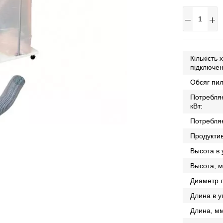
Кількість 
підключен
Обсяг пил
Потребля
кВт:
Потребля
Продуктив
Высота в 
Высота, м
Диаметр 
Длина в у
Длина, мм