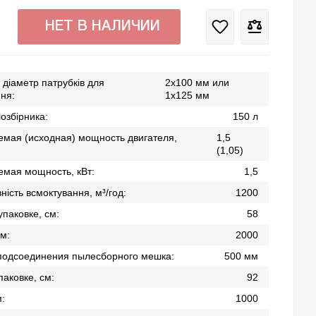
НЕТ В НАЛИЧИИ
х діаметр патрубків для
2х100 мм или
ня:
1х125 мм
озбірника:
150 л
емая (исходная) мощность двигателя,
1,5
(1,05)
емая мощность, кВт:
1,5
ність всмоктування, м³/год:
1200
упаковке, см:
58
м:
2000
подсоединения пылесборного мешка:
500 мм
паковке, см:
92
:
1000