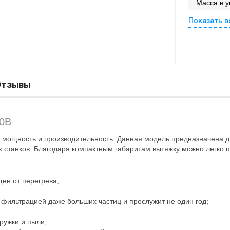
Масса в уп
Показать в
тзывы
80В
я мощность и производительность. Данная модель предназначена 
 станков. Благодаря компактным габаритам вытяжку можно легко 
ен от перегрева;
 фильтрацией даже больших частиц и прослужит не один год;
ружки и пыли;