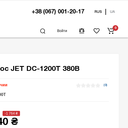
+38 (067) 001-20-17
RUS
UA
0
Войти
ос JET DC-1200T 380В
ичии
(0)
00T
-1 764
₴
40 ₴