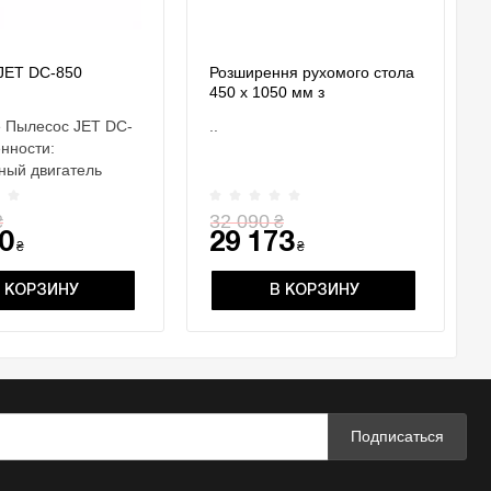
JET DC-850
Розширення рухомого стола
450 х 1050 мм з
телескопічною опорою JWS-
 Пылесос JET DC-
..
2600
нности:
ный двигатель
тый фильтрующий
соедин..
32 090
₴
₴
0
29 173
₴
₴
 КОРЗИНУ
В КОРЗИНУ
Подписаться