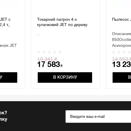
JET с
Токарний патрон 4-х
Пылесос 
,4 т,;
кулачковий JET по дереву
, габар.
CK-2.75Z/S1 70 мм
..
Описание
90мм
(комплект)
850Особе
жная JET
Асинхрон
, но
Матерча
пос..
элемент, 
19 341
14 553
₴
17 583
13 23
₴
У
В КОРЗИНУ
В
ок?
лку