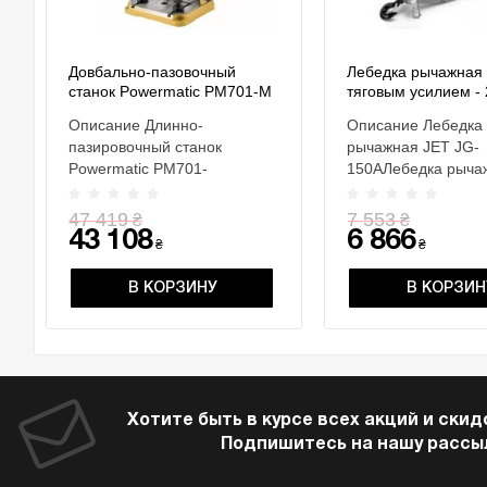
Довбально-пазовочный
Лебедка рычажная 
станок Powermatic PM701-M
тяговым усилием - 2
грузоподъем.- 1,5 т
Описание Длинно-
Описание Лебедка
разм.- 545х 260х 
пазировочный станок
рычажная JET JG-
Powermatic PM701-
150AЛебедка рыча
MОСОБЕННОСТИ
JG-150A небольшое
Рельсовый механизм подачи
очень мощное прис
47 419
7 553
₴
₴
с газовы..
43 108
6 866
₴
₴
В КОРЗИНУ
В КОРЗИН
Хотите быть в курсе всех акций и скид
Подпишитесь на нашу рассы