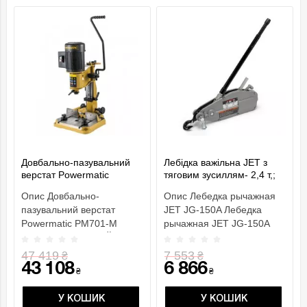
Довбально-пазувальний
Лебідка важільна JET з
верстат Powermatic
тяговим зусиллям- 2,4 т,;
PM701-M
вантажопідйом.- 1,5 т,
Опис Довбально-
Опис Лебедка рычажная
габар. розм.- 545х 260х
пазувальний верстат
JET JG-150A Лебедка
90мм
Powermatic PM701-M
рычажная JET JG-150A
ОСОБЛИВОСТІ РеЙковий
небольшое, но очень
механізм по..
мощн..
47 419
7 553
₴
₴
43 108
6 866
₴
₴
У КОШИК
У КОШИК