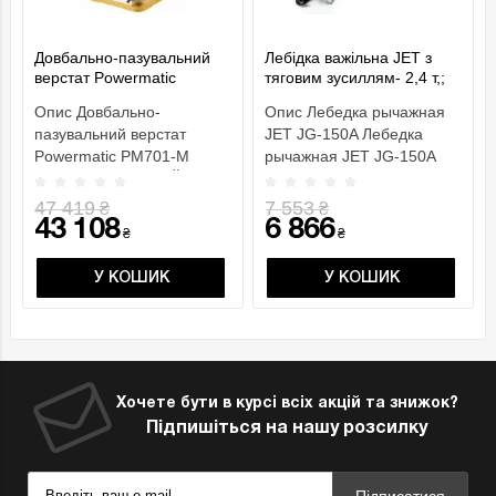
Довбально-пазувальний
Лебідка важільна JET з
верстат Powermatic
тяговим зусиллям- 2,4 т,;
PM701-M
вантажопідйом.- 1,5 т,
Опис Довбально-
Опис Лебедка рычажная
габар. розм.- 545х 260х
пазувальний верстат
JET JG-150A Лебедка
90мм
Powermatic PM701-M
рычажная JET JG-150A
ОСОБЛИВОСТІ РеЙковий
небольшое, но очень
механізм по..
мощн..
47 419
7 553
₴
₴
43 108
6 866
₴
₴
У КОШИК
У КОШИК
Хочете бути в курсі всіх акцій та знижок?
Підпишіться на нашу розсилку
Підписатися