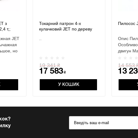
ET з
Токарний патрон 4-х
Пилосос 
,4 т,;
кулачковий JET по дереву
 т, габар.
CK-2.75Z/S1 70 мм
ажная JET
..
Опис Пил
90мм
(комплект)
рычажная
Особливо
ьшое, но
двигун М
фільтрую
19 341
14 553
₴
17 583
13 23
₴
К
У КОШИК
ижок?
илку