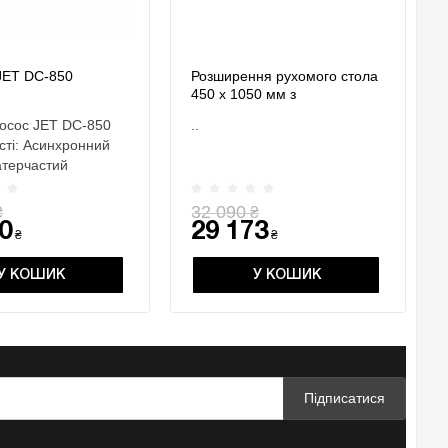
JET DC-850
Розширення рухомого стола
450 х 1050 мм з
телескопічною опорою JWS-
осос JET DC-850
..
2600
сті: Асинхронний
атерчастий
чий елемен..
32 090
₴
₴
0
29 173
₴
₴
У КОШИК
У КОШИК
Підписатися