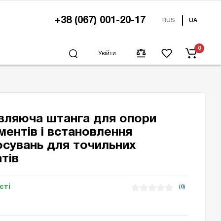
+38 (067) 001-20-17
RUS
UA
0
Увійти
вляюча штанга для опори
ментів і встановлення
осувань для точильних
тів
сті
(0)