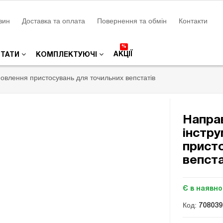
зин
Доставка та оплата
Повернення та обмін
Контакти
%
АКЦІЇ
СТАТИ
КОМПЛЕКТУЮЧІ
новлення пристосувань для точильних вепстатів
Напра
інстру
прист
вепста
Є в наявно
Код:
708039