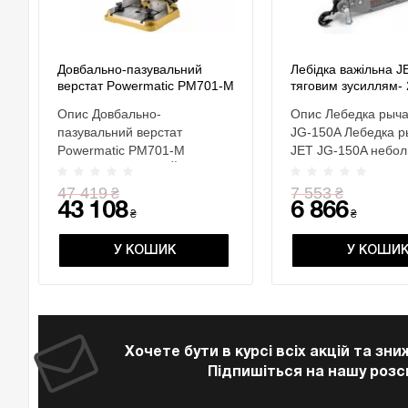
Довбально-пазувальний
Лебідка важільна J
верстат Powermatic PM701-M
тяговим зусиллям- 2
вантажопідйом.- 1,5
Опис Довбально-
Опис Лебедка рыч
розм.- 545х 260х 
пазувальний верстат
JG-150A Лебедка 
Powermatic PM701-M
JET JG-150A небол
ОСОБЛИВОСТІ РеЙковий
очень мощн..
механізм по..
47 419
7 553
₴
₴
43 108
6 866
₴
₴
У КОШИК
У КОШИ
Хочете бути в курсі всіх акцій та зн
Підпишіться на нашу розс