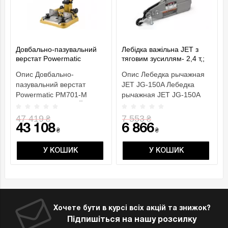
Довбально-пазувальний
Лебідка важільна JET з
верстат Powermatic
тяговим зусиллям- 2,4 т,;
PM701-M
вантажопідйом.- 1,5 т,
Опис Довбально-
Опис Лебедка рычажная
габар. розм.- 545х 260х
пазувальний верстат
JET JG-150A Лебедка
90мм
Powermatic PM701-M
рычажная JET JG-150A
ОСОБЛИВОСТІ РеЙковий
небольшое, но очень
механізм по..
мощн..
47 419
7 553
₴
₴
43 108
6 866
₴
₴
У КОШИК
У КОШИК
Хочете бути в курсі всіх акцій та знижок?
Підпишіться на нашу розсилку