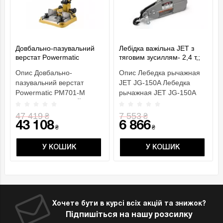
Довбально-пазувальний
Лебідка важільна JET з
верстат Powermatic
тяговим зусиллям- 2,4 т,;
PM701-M
вантажопідйом.- 1,5 т,
Опис Довбально-
Опис Лебедка рычажная
габар. розм.- 545х 260х
пазувальний верстат
JET JG-150A Лебедка
90мм
Powermatic PM701-M
рычажная JET JG-150A
ОСОБЛИВОСТІ РеЙковий
небольшое, но очень
механізм по..
мощн..
47 419
7 553
₴
₴
43 108
6 866
₴
₴
У КОШИК
У КОШИК
Хочете бути в курсі всіх акцій та знижок?
Підпишіться на нашу розсилку