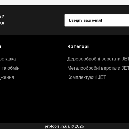
к?
ку
я
Категорії
оставка
Деревообробні верстати JE
 та обмін
Металообробні верстати JE
дження
Комплектуючі JET
jet-tools.in.ua © 2026