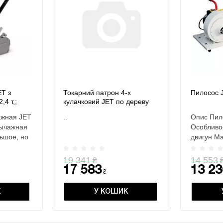
ET з
Токарний патрон 4-х
Пилосос 
,4 т,;
кулачковий JET по дереву
 т, габар.
CK-2.75Z/S1 70 мм
ажная JET
..
Опис Пил
90мм
(комплект)
рычажная
Особливо
ьшое, но
двигун М
фільтрую
19 341
14 553
₴
17 583
13 23
₴
К
У КОШИК