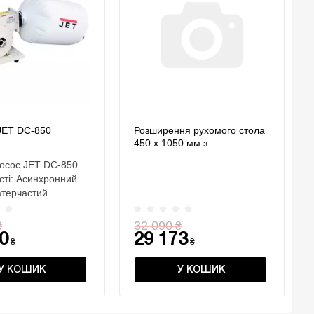
JET DC-850
Розширення рухомого стола
450 х 1050 мм з
телескопічною опорою JWS-
осос JET DC-850
..
2600
сті: Асинхронний
атерчастий
чий елемен..
32 090
₴
₴
0
29 173
₴
₴
У КОШИК
У КОШИК