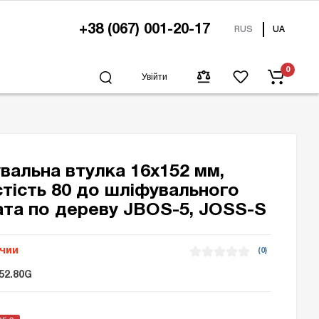
+38 (067) 001-20-17
RUS
UA
0
Увійти
вальна втулка 16х152 мм,
тість 80 до шліфувального
ата по дереву JBOS-5, JOSS-S
ичии
(0)
52.80G