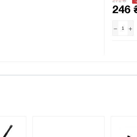
271 ₴
-
246 