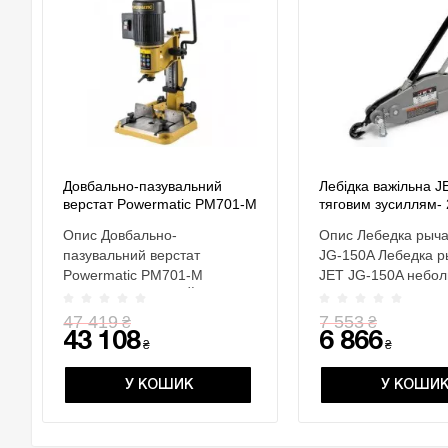
Довбально-пазувальний
Лебідка важільна J
верстат Powermatic PM701-M
тяговим зусиллям- 2
вантажопідйом.- 1,5
Опис Довбально-
Опис Лебедка рыч
розм.- 545х 260х 
пазувальний верстат
JG-150A Лебедка 
Powermatic PM701-M
JET JG-150A небол
ОСОБЛИВОСТІ РеЙковий
очень мощн..
механізм по..
47 419
7 553
₴
₴
43 108
6 866
₴
₴
У КОШИК
У КОШИ